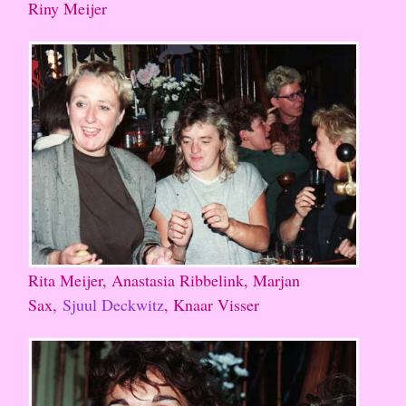
Riny Meijer
Rita Meijer, Anastasia Ribbelink, Marjan
Sax,
Sjuul Deckwitz
, Knaar Visser