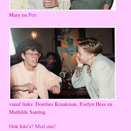
Mary en
Peti
vanaf links: Dorelies Kraakman, Evelyn Hess en
Mathilde Santing
Ook foto’s?
Mail
ons!