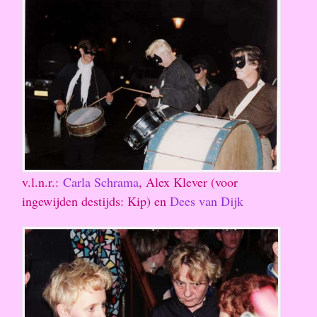
v.l.n.r.:
Carla Schrama
, Alex Klever (voor
ingewijden destijds: Kip) en
Dees van Dijk