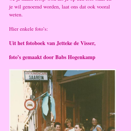
je wil genoemd worden, laat ons dat ook vooral
weten.
Hier enkele foto’s:
Uit het fotoboek van Jetteke de Visser,
foto’s gemaakt door Babs Hogenkamp