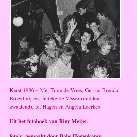
Kerst 1986 – Met Tinie de Vries, Gerrie, Brenda
Broekhuijsen, Jetteke de Visser (midden
zwaaiend), Iet Hagen en Angela Leerkes
Uit het fotoboek van Riny Meijer,
foto’s gemaakt door Babs Hogenkamp