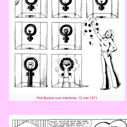
Peti Buchel voor Interlinks, 12 mei 1971