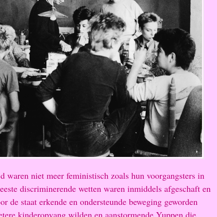
ijd waren niet meer feministisch zoals hun voorgangsters in
meeste discriminerende wetten waren inmiddels afgeschaft en
or de staat erkende en ondersteunde beweging geworden
betere kinderopvang wilden en aanstormende Yuppen die