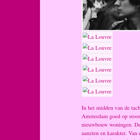
In het midden van de tac
Amsterdam goed op stoo
nieuwbouw woningen. De J
aanzien en karakter. Van 