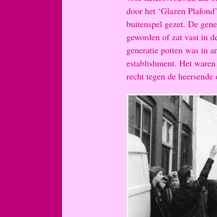
door het ‘Glazen Plafond
buitenspel gezet. De gene
geworden of zat vast in
generatie potten was in a
establishment. Het waren
recht tegen de heersende 