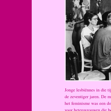
Jonge lesbiënnes in die t
de zeventiger jaren. De 
het feminisme was een do
voor heterovrouwen die 