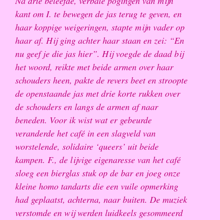
Na drie beleefde, verbale pogingen van mijn
kant om I. te bewegen de jas terug te geven, en
haar koppige weigeringen, stapte mijn vader op
haar af. Hij ging achter haar staan en zei: “En
nu geef je die jas hier”. Hij voegde de daad bij
het woord, reikte met beide armen over haar
schouders heen, pakte de revers beet en stroopte
de openstaande jas met drie korte rukken over
de schouders en langs de armen af naar
beneden. Voor ik wist wat er gebeurde
veranderde het café in een slagveld van
worstelende, solidaire ‘queers’ uit beide
kampen. F., de lijvige eigenaresse van het café
sloeg een bierglas stuk op de bar en joeg onze
kleine homo tandarts die een vuile opmerking
had geplaatst, achterna, naar buiten. De muziek
verstomde en wij werden luidkeels gesommeerd