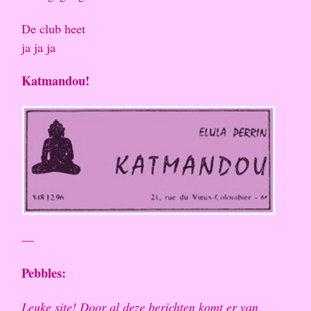
De club heet
ja ja ja
Katmandou!
—
Pebbles:
Leuke site! Door al deze berichten komt er van